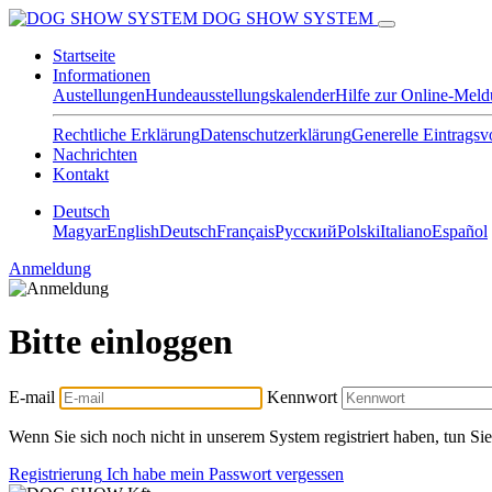
DOG SHOW SYSTEM
Startseite
Informationen
Austellungen
Hundeausstellungskalender
Hilfe zur Online-Mel
Rechtliche Erklärung
Datenschutzerklärung
Generelle Eintragsv
Nachrichten
Kontakt
Deutsch
Magyar
English
Deutsch
Français
Pусский
Polski
Italiano
Español
Anmeldung
Bitte einloggen
E-mail
Kennwort
Wenn Sie sich noch nicht in unserem System registriert haben, tun Sie 
Registrierung
Ich habe mein Passwort vergessen