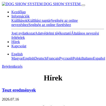
DOG SHOW SYSTEM
Kezdőlap
Információk
Kiállítások
Kiállítási naptár
Segítség az online
nevezéshez
Segítség az online fizetéshez
Jogi nyilatkozat
Adatvédelmi tájékoztató
Általános nevezési
feltételek
Hírek
Kapcsolat
English
Magyar
English
Deutsch
Français
Pусский
Polski
Italiano
Español
Bejelentkezés
Hírek
Teszt eredmények
2026.07.16