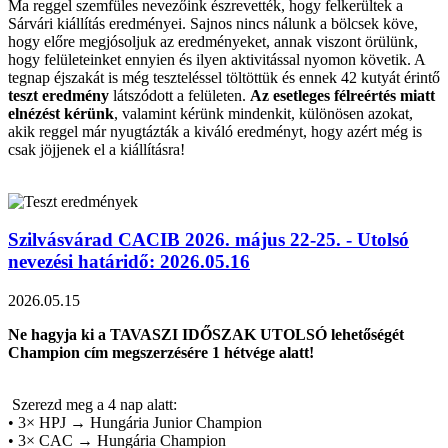
Ma reggel szemfüles nevezőink észrevették, hogy felkerültek a
Sárvári kiállítás eredményei. Sajnos nincs nálunk a bölcsek köve,
hogy előre megjósoljuk az eredményeket, annak viszont örülünk,
hogy felületeinket ennyien és ilyen aktivitással nyomon követik. A
tegnap éjszakát is még teszteléssel töltöttük és ennek 42 kutyát érintő
teszt eredmény
látszódott a felületen.
Az esetleges félreértés miatt
elnézést kérünk
, valamint kérünk mindenkit, különösen azokat,
akik reggel már nyugtázták a kiváló eredményt, hogy azért még is
csak jöjjenek el a kiállításra!
Szilvásvárad CACIB 2026. május 22-25. - Utolsó
nevezési határidő: 2026.05.16
2026.05.15
Ne hagyja ki a TAVASZI IDŐSZAK UTOLSÓ lehetőségét
Champion cím megszerzésére 1 hétvége alatt!
Szerezd meg a 4 nap alatt:
• 3× HPJ → Hungária Junior Champion
• 3× CAC → Hungária Champion