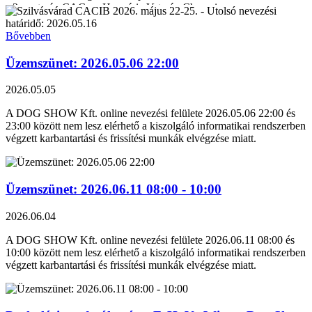
• 3× veterán CAC → Hungária Veterán Champion
• Minor Puppy & Puppy Grand Winner címeket.
Szombaton: Crufts kvalifikáció!
Bővebben
Hétfőn: Nyíregyháza CACIB – ugyanazon a helyszínen!
Üzemszünet: 2026.05.06 22:00
Kapcsolódó kiállítások:
2026.05.05
A DOG SHOW Kft. online nevezési felülete 2026.05.06 22:00 és
Május 22 – LIPICAI Kupa CACIB
23:00 között nem lesz elérhető a kiszolgáló informatikai rendszerben
https://nevezes.dogshow.hu/entry-813
végzett karbantartási és frissítési munkák elvégzése miatt.
STATISZTIKA:
https://nevezes.dogshow.hu/dogshow-813#STAT
Május 23 – CACIB II. Crufts kvalifikáció
Üzemszünet: 2026.06.11 08:00 - 10:00
https://nevezes.dogshow.hu/entry-814
STATISZTIKA:
https://nevezes.dogshow.hu/dogshow-814#STAT
2026.06.04
A DOG SHOW Kft. online nevezési felülete 2026.06.11 08:00 és
Május 24 – Korózs András Memorial Show
10:00 között nem lesz elérhető a kiszolgáló informatikai rendszerben
https://nevezes.dogshow.hu/entry-815
végzett karbantartási és frissítési munkák elvégzése miatt.
STATISZTIKA:
https://nevezes.dogshow.hu/dogshow-815#STAT
Május 25 – NYÍREGYHÁZA CACIB