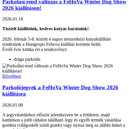
https://nevezes.dogshow.hu/entry-816
Parkolási rend változás a FeHoVa Winter Dog Show
STATISZTIKA:
https://nevezes.dogshow.hu/dogshow-816#STAT
2026 kiállításon!
2026.01.18
Találkozunk Szilvásváradon!
Tisztelt kiállítóink, kedves kutyás barátaink!
2026. február 5-8. között 4 napos nemzetközi kutyakiállítást
rendezünk a Hungexpo Fehova kiállítás keretein belül.
Évről évre kritika éri a rendezvényt:
drága parkolás
drága étkezés
a WC-k tisztasága miatt.
Bővebben
A MEOE Szövetség a kezdetektől küzd a jobb és olcsóbb
parkolási lehetőségekért.
Parkolójegyek a FeHoVa Winter Dog Show 2026
Cél: hogy a 4 napon keresztül hozzánk érkező kiállítókat ne sújtsák
kiállításra
olyan anyagi terhek, mint az "egyszerű látogatót", aki valószínűleg
csak egyszer látogat ki a rendezvényre vagy busszal érkezik . Nekik
2026.01.08
nem kell becipelniük a rengeteg kiállítási kelléket és kutyákat, mint a
kiállítóknak.
A jegyvásárláshoz először jelentkezzen be a felületen, majd
2026-ban a Hungexpo a következő változtatásokat ígéri:
kattintson a jobb oldalon található Jegy és egyéb termék vásárlása
gombra (világoskék színű gomb) vagy nyissa meg az alábbi linket a
Ételek minősége és ára javul