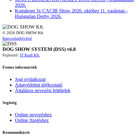
Fehova fegyverbiztonsági előírása miatt.!
2026.
Komárom 3x CACIB Show 2026. október 11. vasárnap -
Fontos információ:
Hungarian Derby 2026.
Ha már megvásárolta a parkolójegyét, de a megváltozott
lehetőségek miatt, nem a 3.800 forintos kutyakiállítói parkolóban
szeretne parkolni, a jegy árát visszatérítjük. Ezt a szándékát jelezze
© 2026 DOG SHOW Kft.
legkésőbb január 21-ig:
admin@dogshow.hu
email címre.
Kapcsolatfelvétel
További információk:
winterdogshow.hu
DOG SHOW SYSTEM (DSS) v6.8
Fejlesztő:
IT Kraft Kft.
Mindenkinek sikeres és élményekben gazdag hétvégét
kívánunk!
Fontos információk
Jogi nyilatkozat
Adatvédelmi tájékoztató
Általános nevezési feltételek
Segítség
Online nevezéshez
Online fizetéshez
Kommunikáció