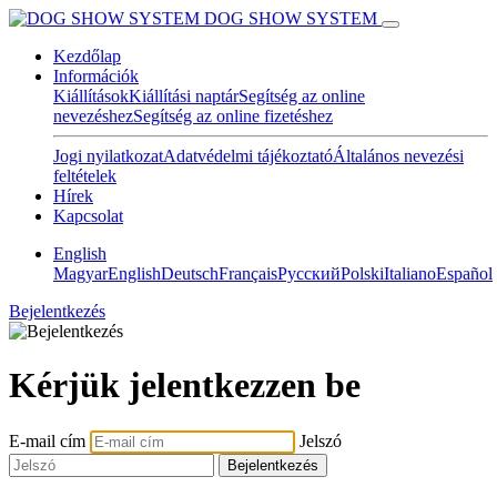
DOG SHOW SYSTEM
Kezdőlap
Információk
Kiállítások
Kiállítási naptár
Segítség az online
nevezéshez
Segítség az online fizetéshez
Jogi nyilatkozat
Adatvédelmi tájékoztató
Általános nevezési
feltételek
Hírek
Kapcsolat
English
Magyar
English
Deutsch
Français
Pусский
Polski
Italiano
Español
Bejelentkezés
Kérjük jelentkezzen be
E-mail cím
Jelszó