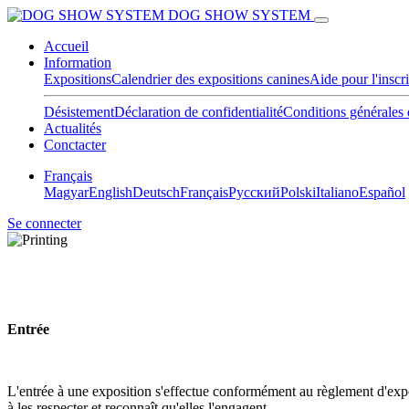
DOG SHOW SYSTEM
Accueil
Information
Expositions
Calendrier des expositions canines
Aide pour l'inscr
Désistement
Déclaration de confidentialité
Conditions générales 
Actualités
Conctacter
Français
Magyar
English
Deutsch
Français
Pусский
Polski
Italiano
Español
Se connecter
Entrée
L'entrée à une exposition s'effectue conformément au règlement d'
à les respecter et reconnaît qu'elles l'engagent. 