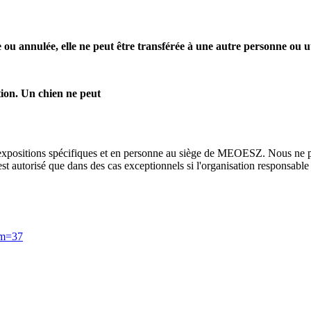
ée ou annulée, elle ne peut être transférée à une autre personne ou u
tion.
Un chien ne peut

s d'expositions spécifiques et en personne au siège de MEOESZ. Nous ne p
st autorisé que dans 
des cas exceptionnels si l'organisation responsable 
&m=37