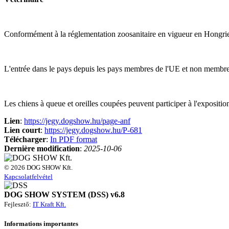
Conformément à la réglementation zoosanitaire en vigueur en Hongrie, l
L'entrée dans le pays depuis les pays membres de l'UE et non membres
Les chiens à queue et oreilles coupées peuvent participer à l'expositio
Lien
:
https://jegy.dogshow.hu/page-anf
Lien court
:
https://jegy.dogshow.hu/P-681
Télécharger
:
In PDF format
Dernière modification
:
2025-10-06
© 2026 DOG SHOW Kft.
Kapcsolatfelvétel
DOG SHOW SYSTEM (DSS) v6.8
Fejlesztő:
IT Kraft Kft.
Informations importantes