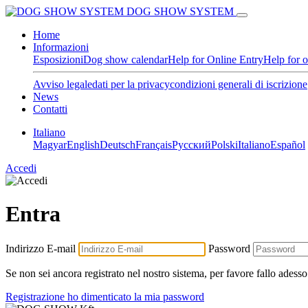
DOG SHOW SYSTEM
Home
Informazioni
Esposizioni
Dog show calendar
Help for Online Entry
Help for 
Avviso legale
dati per la privacy
condizioni generali di iscrizione
News
Contatti
Italiano
Magyar
English
Deutsch
Français
Pусский
Polski
Italiano
Español
Accedi
Entra
Indirizzo E-mail
Password
Se non sei ancora registrato nel nostro sistema, per favore fallo adesso
Registrazione
ho dimenticato la mia password