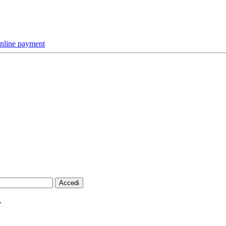
online payment
.