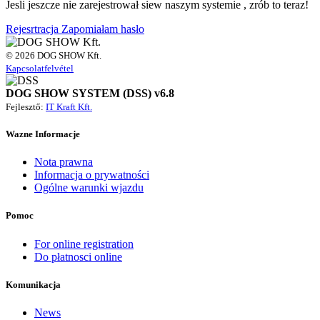
Jesli jeszcze nie zarejestrował siew naszym systemie , zrób to teraz!
Rejesrtracja
Zapomiałam hasło
© 2026 DOG SHOW Kft.
Kapcsolatfelvétel
DOG SHOW SYSTEM (DSS) v6.8
Fejlesztő:
IT Kraft Kft.
Wazne Informacje
Nota prawna
Informacja o prywatności
Ogólne warunki wjazdu
Pomoc
For online registration
Do płatnosci online
Komunikacja
News