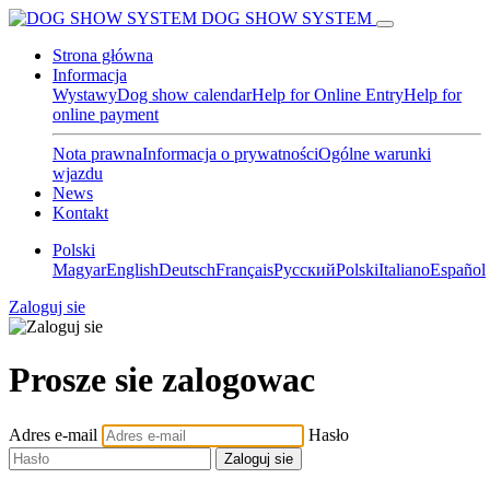
DOG SHOW SYSTEM
Strona główna
Informacja
Wystawy
Dog show calendar
Help for Online Entry
Help for
online payment
Nota prawna
Informacja o prywatności
Ogólne warunki
wjazdu
News
Kontakt
Polski
Magyar
English
Deutsch
Français
Pусский
Polski
Italiano
Español
Zaloguj sie
Prosze sie zalogowac
Adres e-mail
Hasło