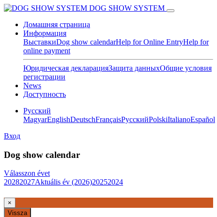
DOG SHOW SYSTEM
Домашняя страница
Информация
Выставки
Dog show calendar
Help for Online Entry
Help for
online payment
Юридическая декларация
Защита данных
Общие условия
регистрации
News
Доступность
Pусский
Magyar
English
Deutsch
Français
Pусский
Polski
Italiano
Español
Вход
Dog show calendar
Válasszon évet
2028
2027
Aktuális év (2026)
2025
2024
×
Vissza